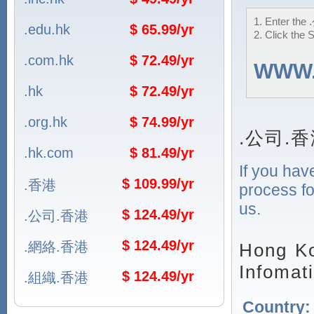
1. Enter the
.edu.hk
$ 65.99/yr
2. Click the 
.com.hk
$ 72.49/yr
WWW
.hk
$ 72.49/yr
.org.hk
$ 74.99/yr
.公司.香港
.hk.com
$ 81.49/yr
If you hav
$ 109.99/yr
.香港
process fo
us.
$ 124.49/yr
.公司.香港
$ 124.49/yr
.網絡.香港
Hong Ko
Infomat
$ 124.49/yr
.組織.香港
Country