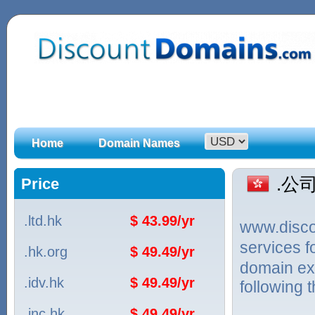
Home
Domain Names
.公司
Price
.ltd.hk
$ 43.99/yr
www.discou
services
.hk.org
$ 49.49/yr
domain ex
.idv.hk
$ 49.49/yr
following 
.inc.hk
$ 49.49/yr