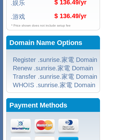
$ 136.49/yr
.娱乐
$ 136.49/yr
.游戏
* Price shown does not include setup fee
Domain Name Options
Register .sunrise.家電 Domain
Renew .sunrise.家電 Domain
Transfer .sunrise.家電 Domain
WHOIS .sunrise.家電 Domain
Payment Methods