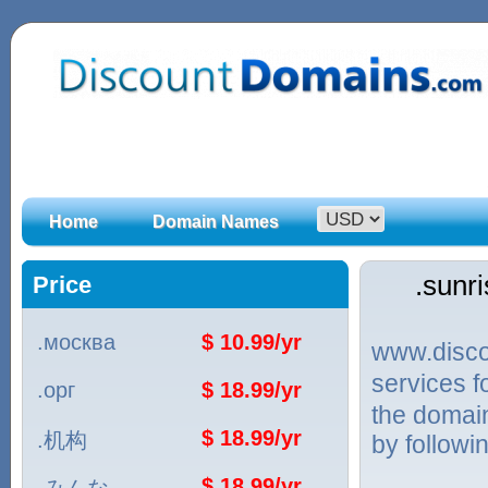
Home
Domain Names
.sun
Price
.москва
$ 10.99/yr
www.discou
services 
.орг
$ 18.99/yr
the domai
$ 18.99/yr
.机构
by followi
$ 18.99/yr