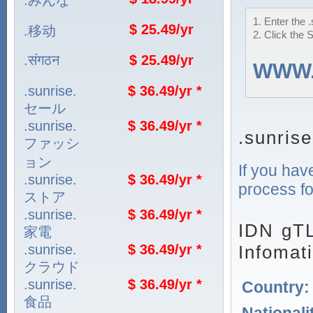
.みんな
1. Enter the 
$ 25.49/yr
.移动
2. Click the 
.संगठन
$ 25.49/yr
WWW
.sunrise.
$ 36.49/yr *
セール
.sunrise.
$ 36.49/yr *
.sunris
ファッシ
ョン
If you hav
.sunrise.
$ 36.49/yr *
process fo
ストア
.sunrise.
$ 36.49/yr *
IDN gT
家電
Infomat
.sunrise.
$ 36.49/yr *
クラウド
.sunrise.
$ 36.49/yr *
Country
食品
Nationali